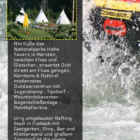
Am Fuße des
Nationalparks Hohe
Tauern in Kärnten,
zwischen Fluss und
Gletscher, erwartet Dich
direkt am Fluss gelegen,
Kärntens & Osttirol
modernstes
Outdoorzentrun mit
Jugendcamp - Tipidorf –
Mountenbikecenter -
Bogenschießanlage –
Paintballarena.
Urig umgebauter Rafting-
Stadl in Flattach mit
Gastgarten, Shop, Bar und
Kletterwand und großem
Tippidorf ist die ideale