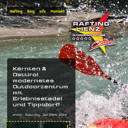
Rafting
Blog
Info
Kontakt
Kärnten &
Osttirol
modernstes
Outdoorzentrum
mit
Erlebnisstadel
und Tippidorf!
armin
- Saturday, Jan 25th, 2014