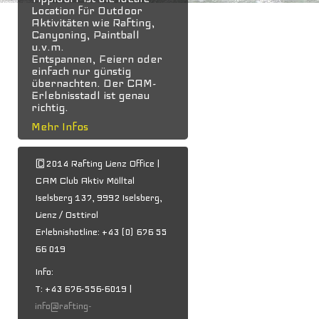
Location für Outdoor
Aktivitäten wie Rafting,
Canyoning, Paintball
u.v.m.
Entspannen, Feiern oder
einfach nur günstig
übernachten. Der CAM-
Erlebnisstadl ist genau
richtig.
Mehr Infos
©2014 Rafting Lienz Office |
CAM Club Aktiv Mölltal
Iselsberg 137, 9992 Iselsberg,
Lienz / Osttirol
Erlebnishotline: +43 (0) 676 55
66 019
Info:
T: +43 676-556-6019 |
info@rafting-