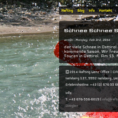
Rafting
Blog
Info
Kontakt
Schnee Schnee Sc
armin
- Monday, Feb 3rd, 2014
der viele Schnee in Osttiro
kommende Saison. Wir freue
Touren in Osttirol. Am 15. 
©2014 Rafting Lienz Office | CA
Iselsberg 137, 9992 Iselsberg, Lie
Erlebnishotline: +43 (0) 676 55 
Info:
T: +43 676-556-6019 |
info@rafti
Google+