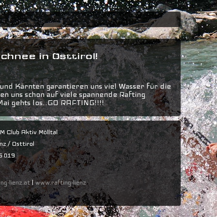
hnee in Osttirol!
l und Kärnten garantieren uns viel Wasser für die
n uns schon auf viele spannende Rafting
Mai gehts los..GO RAFTING!!!!
M Club Aktiv Mölltal
nz / Osttirol
66 019
ng-lienz.at
|
www.rafting-lienz